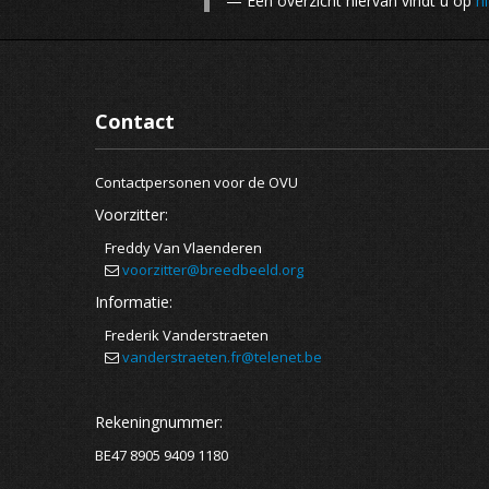
— Een overzicht hiervan vindt u op
hi
Contact
Contactpersonen voor de OVU
Voorzitter:
Freddy Van Vlaenderen
voorzitter@breedbeeld.org
Informatie:
Frederik Vanderstraeten
vanderstraeten.fr@telenet.be
Rekeningnummer:
BE47 8905 9409 1180