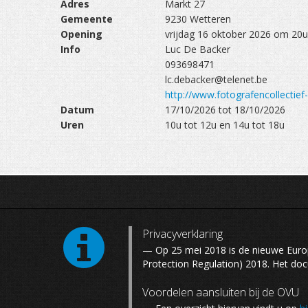
Adres
Markt 27
Gemeente
9230 Wetteren
Opening
vrijdag 16 oktober 2026 om 20u
Info
Luc De Backer
093698471
lc.debacker@telenet.be
http://www.fotografencollecti
Datum
17/10/2026 tot 18/10/2026
Uren
10u tot 12u en 14u tot 18u
Privacyverklaring
— Op 25 mei 2018 is de nieuwe Eur
Protection Regulation) 2018. Het do
Voordelen aansluiten bij de OVU