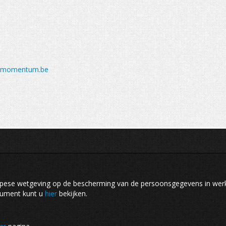
ef-momentum.be
opese wetgeving op de bescherming van de persoonsgegevens in we
cument kunt u
hier
bekijken.