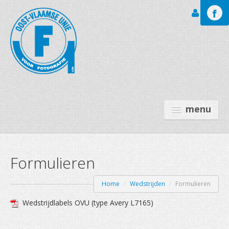
Inloggen
menu
Formulieren
GALERIJEN
LEO BAEKELAND FT
Home
/
Wedstrijden
/
Formulieren
OVU
Wedstrijdlabels OVU (type Avery L7165)
ACTIVITEITEN