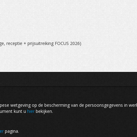
ge, receptie + prijsuitreiking FOCUS 2026)
opese wetgeving op de bescherming van de persoonsgegevens in we
cument kunt u
hier
bekijken.
er
pagina.