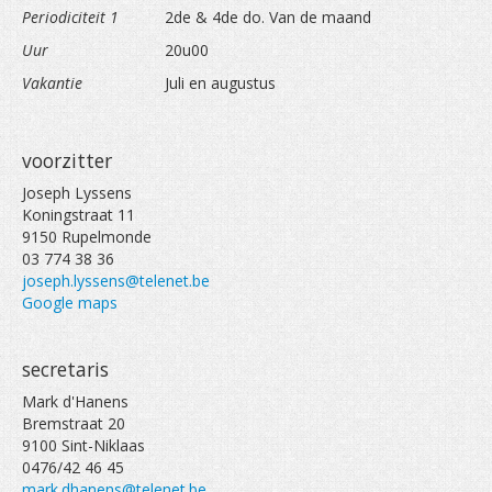
Periodiciteit 1
2de & 4de do. Van de maand
Uur
20u00
Vakantie
Juli en augustus
voorzitter
Joseph Lyssens
Koningstraat 11
9150 Rupelmonde
03 774 38 36
joseph.lyssens@telenet.be
Google maps
secretaris
Mark d'Hanens
Bremstraat 20
9100 Sint-Niklaas
0476/42 46 45
mark.dhanens@telenet.be