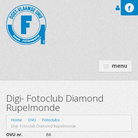
Inloggen
menu
Digi- Fotoclub Diamond
GALERIJEN
Rupelmonde
LEO BAEKELAND FT
OVU
Home
/
OVU
/
Fotoclubs
/
Digi- Fotoclub Diamond Rupelmonde
ACTIVITEITEN
OVU nr.
66