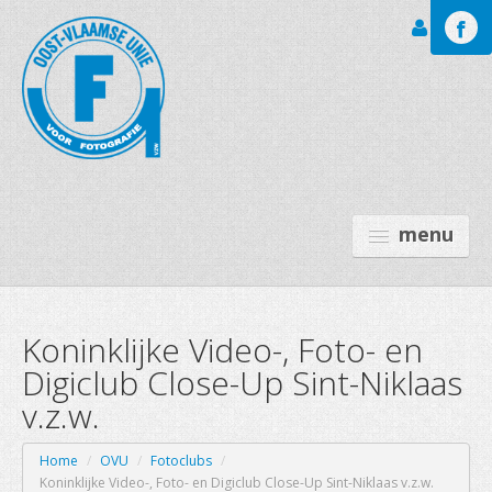
Inloggen
menu
Koninklijke Video-, Foto- en
GALERIJEN
Digiclub Close-Up Sint-Niklaas
LEO BAEKELAND FT
v.z.w.
OVU
Home
/
OVU
/
Fotoclubs
/
ACTIVITEITEN
Koninklijke Video-, Foto- en Digiclub Close-Up Sint-Niklaas v.z.w.