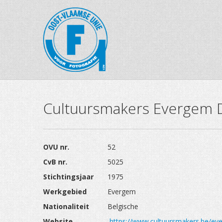
Cultuursmakers Evergem D
OVU nr.
52
CvB nr.
5025
Stichtingsjaar
1975
Werkgebied
Evergem
Nationaliteit
Belgische
Website
https://www.cultuursmakers.be/ev