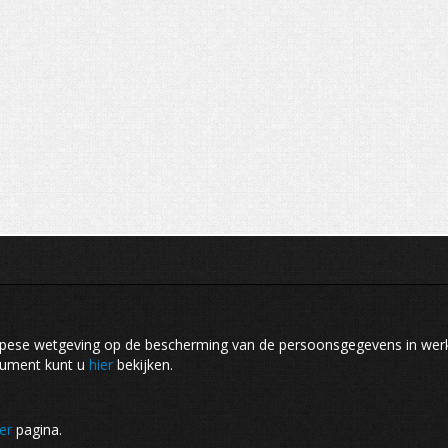
opese wetgeving op de bescherming van de persoonsgegevens in we
cument kunt u
hier
bekijken.
er
pagina.