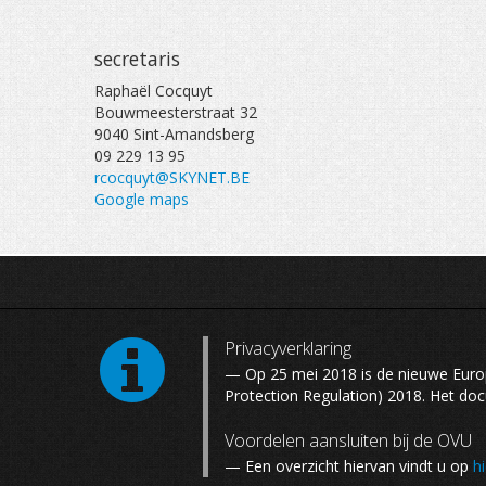
secretaris
Raphaël Cocquyt
Bouwmeesterstraat 32
9040 Sint-Amandsberg
09 229 13 95
rcocquyt@SKYNET.BE
Google maps
Privacyverklaring
— Op 25 mei 2018 is de nieuwe Eur
Protection Regulation) 2018. Het do
Voordelen aansluiten bij de OVU
— Een overzicht hiervan vindt u op
hi