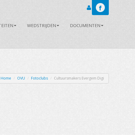
Inloggen
TEITEN
WEDSTRIJDEN
DOCUMENTEN
Home
/
OVU
/
Fotoclubs
/
Cultuursmakers Evergem Digi