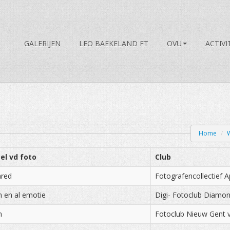
GALERIJEN
LEO BAEKELAND FT
OVU
ACTIVI
Home
/
tel vd foto
Club
ared
Fotografencollectief A
n en al emotie
Digi- Fotoclub Diam
n
Fotoclub Nieuw Gent 