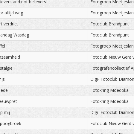
ievers and not believers
Fotogroep Meetjeslan
r altijd weg
Fotogroep Meetjeslan
t verdriet
Fotoclub Brandpunt
andag Wasdag
Fotoclub Brandpunt
fel
Fotogroep Meetjeslan
nzaamheid
Fotoclub Nieuw Gent 
stalgie
Fotografencollectief A
ijs
Digi- Fotoclub Diam
ede
Fotokring Moedoka
eeuwpret
Fotokring Moedoka
p mij
Digi- Fotoclub Diam
ipoogbroek
Fotoclub Nieuw Gent 