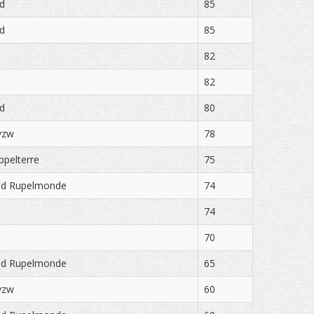
d
85
d
85
82
82
d
80
vzw
78
ppelterre
75
ond Rupelmonde
74
74
70
ond Rupelmonde
65
vzw
60