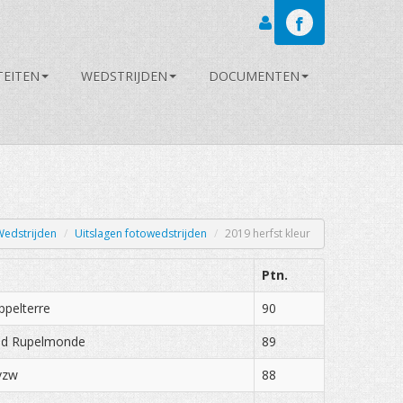
Inloggen
TEITEN
WEDSTRIJDEN
DOCUMENTEN
Wedstrijden
/
Uitslagen fotowedstrijden
/
2019 herfst kleur
Ptn.
ppelterre
90
ond Rupelmonde
89
vzw
88