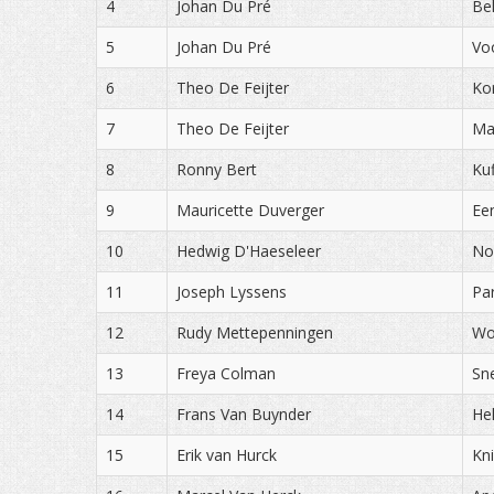
4
Johan Du Pré
Bel
5
Johan Du Pré
Voo
6
Theo De Feijter
Kor
7
Theo De Feijter
Ma
8
Ronny Bert
Kuf
9
Mauricette Duverger
Ee
10
Hedwig D'Haeseleer
No
11
Joseph Lyssens
Par
12
Rudy Mettepenningen
Wo
13
Freya Colman
Sn
14
Frans Van Buynder
Hel
15
Erik van Hurck
Kn