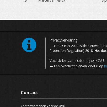
16
Marcel Van Herck
Ap
Privacyverklaring
— Op 25 mei 2018 is de nieuwe Eur
Protection Regulation) 2018. Het do
Voordelen aansluiten bij de OVU
— Een overzicht hiervan vindt u op
hi
Contact
Contactpersonen voor de OVU