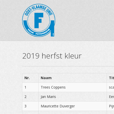
2019 herfst kleur
Nr.
Naam
Ti
1
Trees Coppens
sc
2
Jan Maris
Ee
3
Mauricette Duverger
Pij