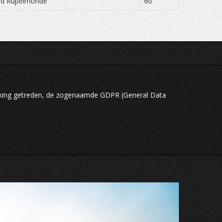
ond Rupelmonde
60
rking getreden, de zogenaamde GDPR (General Data