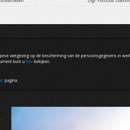
ostelbrokken
Digi- Fotoclub Diam
opese wetgeving op de bescherming van de persoonsgegevens in we
cument kunt u
hier
bekijken.
er
pagina.