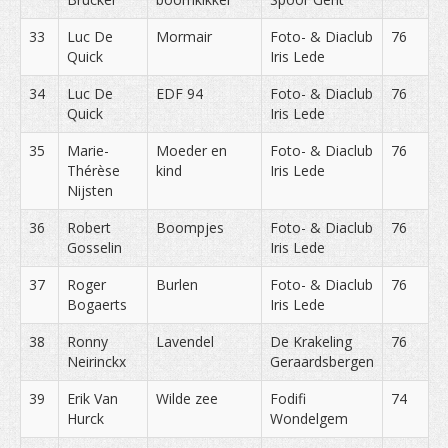
33
Luc De
Mormair
Foto- & Diaclub
76
Quick
Iris Lede
34
Luc De
EDF 94
Foto- & Diaclub
76
Quick
Iris Lede
35
Marie-
Moeder en
Foto- & Diaclub
76
Thérèse
kind
Iris Lede
Nijsten
36
Robert
Boompjes
Foto- & Diaclub
76
Gosselin
Iris Lede
37
Roger
Burlen
Foto- & Diaclub
76
Bogaerts
Iris Lede
38
Ronny
Lavendel
De Krakeling
76
Neirinckx
Geraardsbergen
39
Erik Van
Wilde zee
Fodifi
74
Hurck
Wondelgem