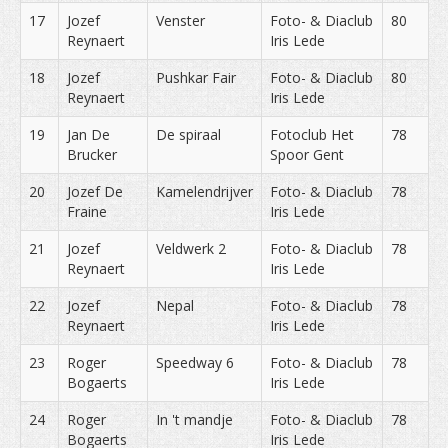
17
Jozef
Venster
Foto- & Diaclub
80
Reynaert
Iris Lede
18
Jozef
Pushkar Fair
Foto- & Diaclub
80
Reynaert
Iris Lede
19
Jan De
De spiraal
Fotoclub Het
78
Brucker
Spoor Gent
20
Jozef De
Kamelendrijver
Foto- & Diaclub
78
Fraine
Iris Lede
21
Jozef
Veldwerk 2
Foto- & Diaclub
78
Reynaert
Iris Lede
22
Jozef
Nepal
Foto- & Diaclub
78
Reynaert
Iris Lede
23
Roger
Speedway 6
Foto- & Diaclub
78
Bogaerts
Iris Lede
24
Roger
In 't mandje
Foto- & Diaclub
78
Bogaerts
Iris Lede