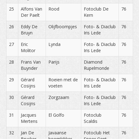
25
Alfons Van
Rood
Fotoclub De
76
Der Paelt
Kern
26
Eddy De
Olijfboompjes
Foto- & Diaclub
76
Bruyn
Iris Lede
27
Eric
Lynda
Foto- & Diaclub
76
Molitor
Iris Lede
28
Frans Van
Parijs
Diamond
76
Buynder
Rupelmonde
29
Gérard
Roeien met de
Foto- & Diaclub
76
Cosijns
voeten
Iris Lede
30
Gérard
Zorgzaam
Foto- & Diaclub
76
Cosijns
Iris Lede
31
Jacques
El Golfo
Fotoclub
76
Mertens
Scaldis
32
Jan De
Javaanse
Fotoclub Het
76
Brucker
boomkikker
Spoor Gent