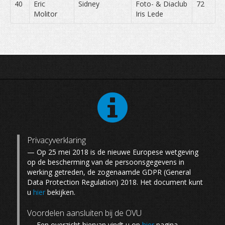
40
Eric
Sidney
Foto- & Diaclub
72
Molitor
Iris Lede
Privacyverklaring
— Op 25 mei 2018 is de nieuwe Europese wetgeving
op de bescherming van de persoonsgegevens in
werking getreden, de zogenaamde GDPR (General
Data Protection Regulation) 2018. Het document kunt
u
hier
bekijken.
Voordelen aansluiten bij de OVU
— Een overzicht hiervan vindt u op
hier
pagina.