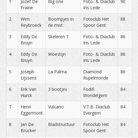
1
Jozef De
Big one
Foto- & Diaclub
90
WEDSTRIJDEN
Fraine
Iris Lede
DOCUMENTEN
2
Wim
Boompjes in
Fotoclub Het
88
Reybroeck
de mist
Spoor Gent
3
Eddy De
Skeleren 1
Foto- & Diaclub
86
Bruyn
Iris Lede
4
Eddy De
Woestijn
Foto- & Diaclub
86
Bruyn
Iris Lede
5
Joseph
La Palma
Diamond
86
Lijssens
Rupelmonde
6
Erik Van
3 bootjes
Fodifi
84
Hurck
Wondelgem
7
Henri
Vulcano
V.T.B. Diaclub
84
Eggermont
Evergem
8
Jan De
Bladstructuur
Fotoclub Het
84
Brucker
Spoor Gent