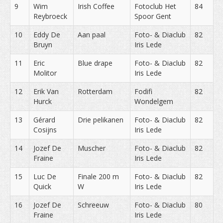
9
Wim
Irish Coffee
Fotoclub Het
84
Reybroeck
Spoor Gent
10
Eddy De
Aan paal
Foto- & Diaclub
82
Bruyn
Iris Lede
11
Eric
Blue drape
Foto- & Diaclub
82
Molitor
Iris Lede
12
Erik Van
Rotterdam
Fodifi
82
Hurck
Wondelgem
13
Gérard
Drie pelikanen
Foto- & Diaclub
82
Cosijns
Iris Lede
14
Jozef De
Muscher
Foto- & Diaclub
82
Fraine
Iris Lede
15
Luc De
Finale 200 m
Foto- & Diaclub
82
Quick
W
Iris Lede
16
Jozef De
Schreeuw
Foto- & Diaclub
80
Fraine
Iris Lede