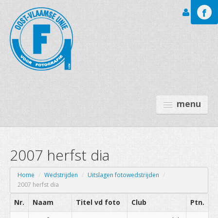
Inloggen
menu
2007 herfst dia
GALERIJEN
LEO BAEKELAND FT
Home
/
Wedstrijden
/
Uitslagen fotowedstrijden
/
2007 herfst dia
OVU
Nr.
Naam
Titel vd foto
Club
Ptn.
ACTIVITEITEN